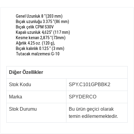
Genel Uzunluk
8
"
(
203
mm)
Bıçak
uzunluğu
3.375
"
(
86
mm)
Bıçak
çelik
CPM
S30V
Kapalı uzunluk
4,625"
(
117
mm)
Kesme kenarı
2,875
"
(
73mm
)
Ağırlık
4.25
oz
.
(
120
g),
Bıçak kalınlık
0.125
"
(
3
mm
)
Tutacak
malzemesi
G
-
10
Diğer Özellikler
Stok Kodu
SPY.C101GPBBK2
Marka
SPYDERCO
Stok Durumu
Bu ürün geçici olarak
temin edilememektedir.