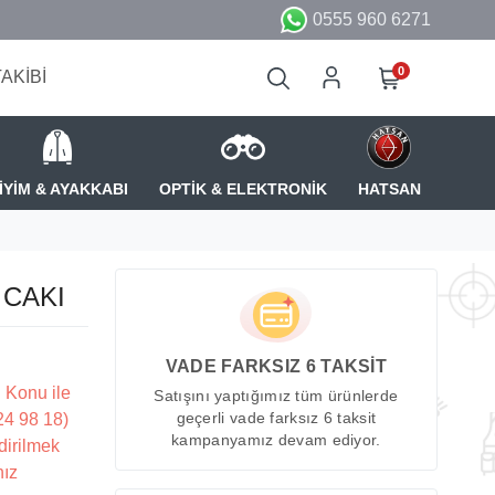
0555 960 6271
0
TAKİBİ
İYİM & AYAKKABI
OPTİK & ELEKTRONİK
HATSAN
CAKI
VADE FARKSIZ 6 TAKSİT
 Konu ile
Satışını yaptığımız tüm ürünlerde
224 98 18)
geçerli vade farksız 6 taksit
kampanyamız devam ediyor.
dirilmek
nız