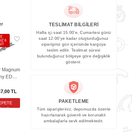
er
TESLİMAT BİLGİLERİ
Hafta içi saat 15:00'e, Cumartesi günü
DE
saat 12:00'ye kadar oluşturduğunuz
IZ 6
İT
siparişiniz gün içerisinde kargoya
teslim edilir. Teslimat süresi
bulunduğunuz bölgeye göre değişiklik
gösterir.
r Magnum
iny EDC
Çakı
47,00 TL
PAKETLEME
Tüm siparişleriniz, depomuzda özenle
hazırlanarak güvenli ve korunaklı
ambalajlarla sevk edilmektedir.