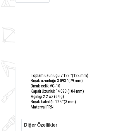
T
oplam uzunluğu
7.188
"
(
182
mm
)
Bıçak uzunluğu
3.093
"
(
79
mm
)
Bıçak
çelik
VG
-
10
Kapalı
Uzunluk
"
4.093
(
104
mm
)
A
ğırlığı
2.2
oz
(
64
g
)
Bıçak
kalınlığı
.125
"
(
3
mm
)
Materyal
FRN
Diğer Özellikler