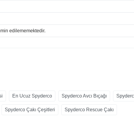
temin edilememektedir.
si
En Ucuz Spyderco
Spyderco Avcı Bıçağı
Spyderc
Spyderco Çakı Çeşitleri
Spyderco Rescue Çakı