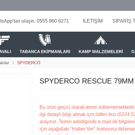
tsApp'tan ulaşın. 0555 960 6271
İLETİŞİM
SİPARİŞ 
AVALI
TABANCA EKİPMANLARI
KAMP MALZEMELERİ
G
kılar
SPYDERCO
SPYDERCO RESCUE 79MM 
Bu ürün geçici olarak temin edilememektedir.
ilgi detaylı bilgi almak için lütfen bizi (0224 
arayınız. Temin edildiğinde e-mail ile bilgilen
için aşağıdaki "Haber Ver" butonuna tıklama