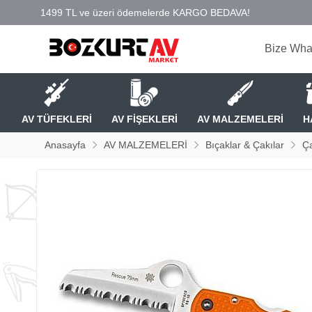
Bize Wha
AV TÜFEKLERİ
AV FİŞEKLERİ
AV MALZEMELERİ
H
Anasayfa
AV MALZEMELERİ
Bıçaklar & Çakılar
Ça