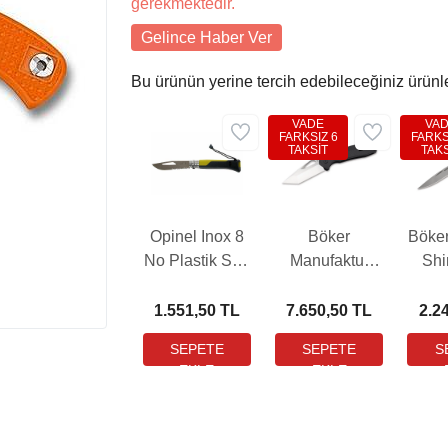
gerekmektedir.
Gelince Haber Ver
Bu ürünün yerine tercih edebileceğiniz ürünl
VADE
VA
FARKSIZ 6
FARKS
TAKSİT
TAKS
Opinel Inox 8
Böker
Böke
No Plastik Sap
Manufaktur
Sh
Yeşil Çakı
DTK Çakı
(001578)
1.551,50 TL
7.650,50 TL
2.2