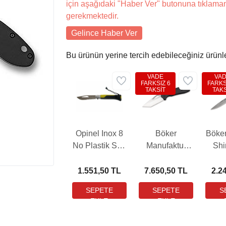
için aşağıdaki "Haber Ver" butonuna tıklama
gerekmektedir.
Gelince Haber Ver
Bu ürünün yerine tercih edebileceğiniz ürünl
VADE
VA
FARKSIZ 6
FARKS
TAKSİT
TAKS
Opinel Inox 8
Böker
Böke
No Plastik Sap
Manufaktur
Sh
Yeşil Çakı
DTK Çakı
(001578)
1.551,50 TL
7.650,50 TL
2.2