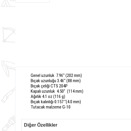
Genel uzunluk
7.96
"
(
202
mm)
Bıçak
uzunluğu
3.46
"
(
88
mm)
Bıçak
çeliği
CTS
204P
Kapalı uzunluk
4.50"
(
114
mm)
Ağırlık
4.1
oz
(
116
g)
Bıçak
kalınlığı
0.157
"
(4.0
mm)
Tutacak
malzeme
G
-
10
Diğer Özellikler