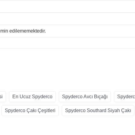
temin edilememektedir.
si
En Ucuz Spyderco
Spyderco Avcı Bıçağı
Spyderc
Spyderco Çakı Çeşitleri
Spyderco Southard Siyah Çakı