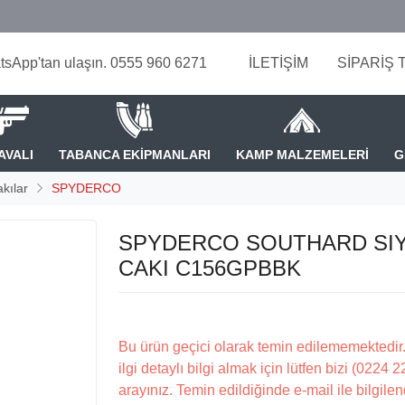
tsApp'tan ulaşın. 0555 960 6271
İLETİŞİM
SİPARİŞ 
AVALI
TABANCA EKİPMANLARI
KAMP MALZEMELERİ
G
kılar
SPYDERCO
SPYDERCO SOUTHARD SI
CAKI C156GPBBK
Bu ürün geçici olarak temin edilememektedir.
ilgi detaylı bilgi almak için lütfen bizi (0224 
arayınız. Temin edildiğinde e-mail ile bilgilen