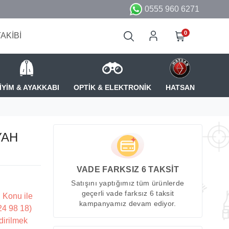
0555 960 6271
0
TAKİBİ
İYİM & AYAKKABI
OPTİK & ELEKTRONİK
HATSAN
YAH
VADE FARKSIZ 6 TAKSİT
Satışını yaptığımız tüm ürünlerde
geçerli vade farksız 6 taksit
 Konu ile
kampanyamız devam ediyor.
224 98 18)
dirilmek