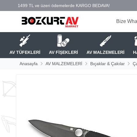
Bize Wha
AV TÜFEKLERİ
AV FİŞEKLERİ
AV MALZEMELERİ
H
Anasayfa
AV MALZEMELERİ
Bıçaklar & Çakılar
Ça