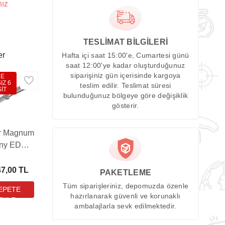
nız
TESLİMAT BİLGİLERİ
er
Hafta içi saat 15:00'e, Cumartesi günü
saat 12:00'ye kadar oluşturduğunuz
siparişiniz gün içerisinde kargoya
DE
IZ 6
teslim edilir. Teslimat süresi
İT
bulunduğunuz bölgeye göre değişiklik
gösterir.
r Magnum
iny EDC
Çakı
47,00 TL
PAKETLEME
Tüm siparişleriniz, depomuzda özenle
hazırlanarak güvenli ve korunaklı
ambalajlarla sevk edilmektedir.