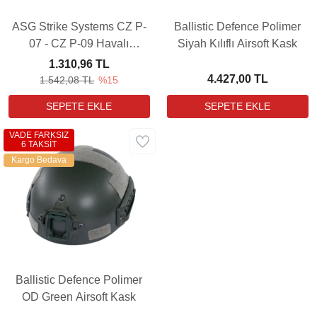
ASG Strike Systems CZ P-
Ballistic Defence Polimer
07 - CZ P-09 Havalı
Siyah Kılıflı Airsoft Kask
Tabanca Polimer Kılıfı
1.310,96 TL
4.427,00 TL
1.542,08 TL
%15
VADE FARKSIZ
6 TAKSİT
Kargo Bedava
Ballistic Defence Polimer
OD Green Airsoft Kask