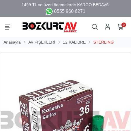
0555 960 6271
0
Anasayfa
AV FİŞEKLERİ
12 KALİBRE
STERLING