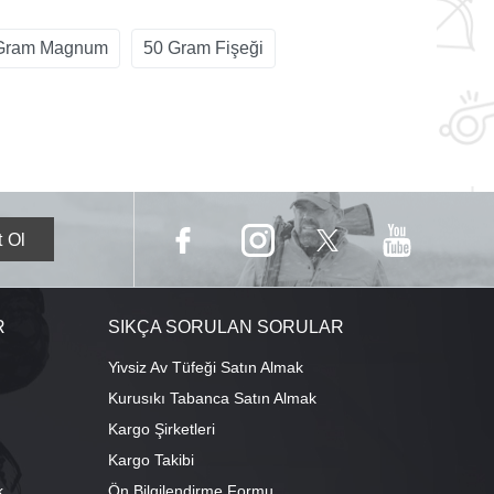
0 Gram Magnum
50 Gram Fişeği
R
SIKÇA SORULAN SORULAR
Yivsiz Av Tüfeği Satın Almak
Kurusıkı Tabanca Satın Almak
Kargo Şirketleri
Kargo Takibi
k
Ön Bilgilendirme Formu