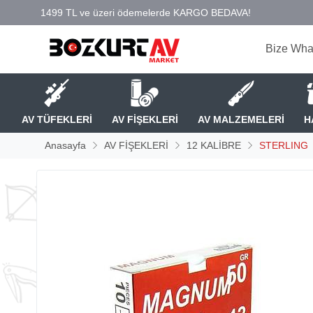
Bize Wha
AV TÜFEKLERİ
AV FİŞEKLERİ
AV MALZEMELERİ
H
Anasayfa
AV FİŞEKLERİ
12 KALİBRE
STERLING