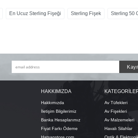
En Ucuz Sterling Fişeği
Sterling Fişek
Sterling 5
HAKKIMIZDA
KATEGORİLE
Hakkımızda
Av Tüfekleri
İletişim Bilgilerimiz
Av Fişekleri
Banka Hesaplarımız
Av Malzemeleri
Fiyat Farkı Ödeme
Havalı Silahlar
Hatsanstore.com
Optik & Elektroni