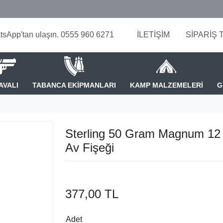
tsApp'tan ulaşın. 0555 960 6271
İLETİŞİM
SİPARİŞ 
AVALI
TABANCA EKİPMANLARI
KAMP MALZEMELERİ
G
Sterling 50 Gram Magnum 12 
Av Fişeği
377,00 TL
Adet