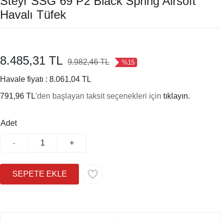
Steyr SSG 69 P2 Black Spring Airsoft
Havalı Tüfek
8.485,31 TL
9.982,46 TL
%15
Havale fiyatı :
8.061,04 TL
791,96 TL
'den başlayan taksit seçenekleri için
tıklayın.
Adet
-
+