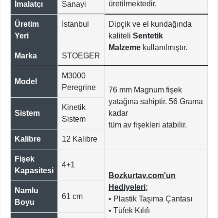
üretilmektedir.
İmalatçı
Sanayi
Üretim
İstanbul
Dipçik ve el kundağında
Yeri
kaliteli
Sentetik
Malzeme
kullanılmıştır.
Marka
STOEGER
M3000
Model
Peregrine
76 mm Magnum fişek
yatağına sahiptir. 56 Grama
Kinetik
Sistem
kadar
Sistem
tüm av fişekleri atabilir.
Kalibre
12 Kalibre
Fişek
4+1
Kapasitesi
Bozkurtav.com'un
Hediyeleri;
Namlu
61 cm
• Plastik Taşıma Çantası
Boyu
• Tüfek Kılıfı