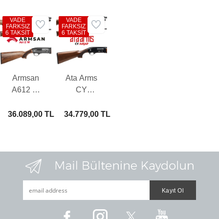
VADE
VADE
FARKSIZ
FARKSIZ
6 TAKSİT
6 TAKSİT
Armsan
Ata Arms
A612 W
CY
Otomatik
Ahşap
Av Tüfeği
Otomatik
36.089,00 TL
34.779,00 TL
Av Tüfeği