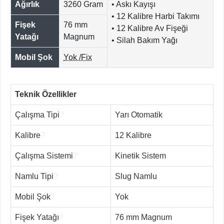
Ağırlık
3260 Gram
• Askı Kayışı
• 12 Kalibre Harbi Takımı
Fişek
76 mm
• 12 Kalibre Av Fişeği
Yatağı
Magnum
• Silah Bakım Yağı
Mobil Şok
Yok /Fix
Teknik Özellikler
Çalışma Tipi
?
Yarı Otomatik
Kalibre
?
12 Kalibre
Çalışma Sistemi
?
Kinetik Sistem
Namlu Tipi
?
Slug Namlu
Mobil Şok
?
Yok
Fişek Yatağı
?
76 mm Magnum