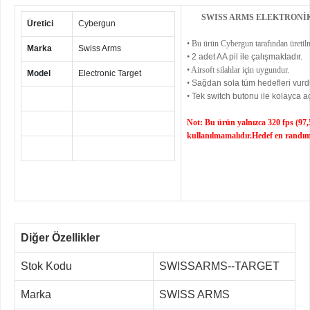
SWISS ARMS ELEKTRONİK 
Üretici
Cybergun
• Bu ürün Cybergun tarafından üretilm
Marka
Swiss Arms
•
2 adet AA pil ile çalışmaktadır.
• Airsoft silahlar için uygundur.
Model
Electronic Target
•
Sağdan sola tüm hedefleri vurd
•
Tek switch butonu ile kolayca aç
Not: Bu ürün yalnızca 320 fps (97,
kullanılmamalıdır.Hedef en randıma
Diğer Özellikler
Stok Kodu
SWISSARMS--TARGET
Marka
SWISS ARMS