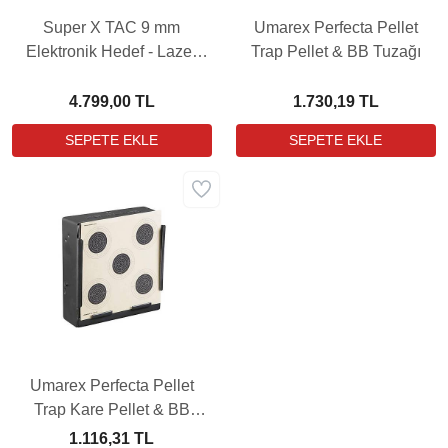
Super X TAC 9 mm
Umarex Perfecta Pellet
Elektronik Hedef - Lazer
Trap Pellet & BB Tuzağı
Eğitim Seti
4.799,00 TL
1.730,19 TL
Umarex Perfecta Pellet
Trap Kare Pellet & BB
Tuzağı
1.116,31 TL