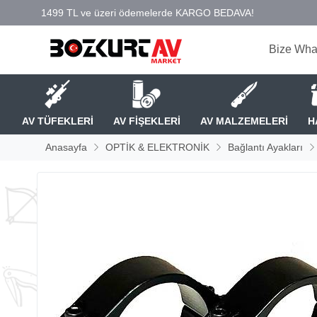
Bize Wha
AV TÜFEKLERİ
AV FİŞEKLERİ
AV MALZEMELERİ
H
Anasayfa
OPTİK & ELEKTRONİK
Bağlantı Ayakları