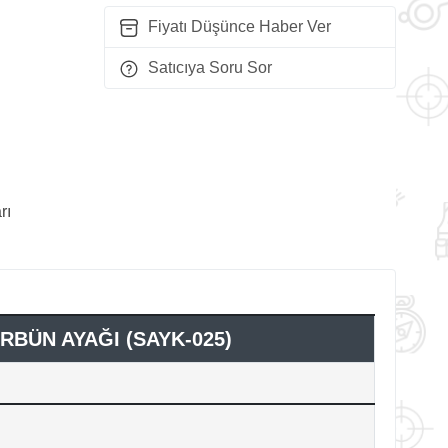
Fiyatı Düşünce Haber Ver
Satıcıya Soru Sor
rı
RBÜN AYAĞI (SAYK-025)