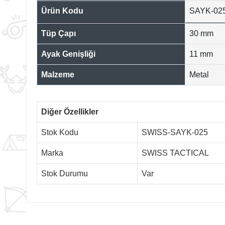
Ürün Kodu
SAYK-02
Tüp Çapı
30 mm
Ayak Genişliği
11 mm
Malzeme
Metal
Diğer Özellikler
Stok Kodu
SWISS-SAYK-025
Marka
SWISS TACTICAL
Stok Durumu
Var