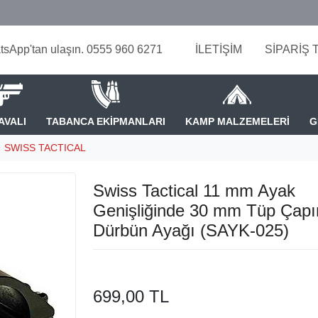
tsApp'tan ulaşın. 0555 960 6271
İLETİŞİM
SİPARİŞ 
AVALI
TABANCA EKİPMANLARI
KAMP MALZEMELERİ
G
SWISS TACTICAL
Swiss Tactical 11 mm Ayak
Genişliğinde 30 mm Tüp Çap
Dürbün Ayağı (SAYK-025)
699,00 TL