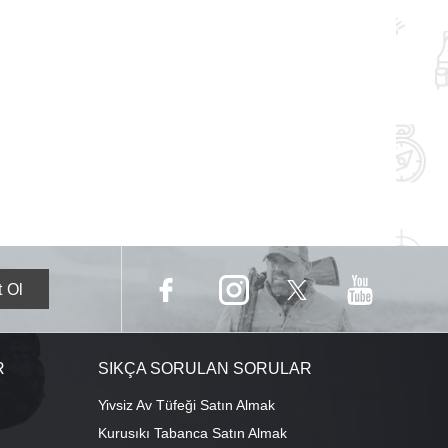
R
SIKÇA SORULAN SORULAR
Yivsiz Av Tüfeği Satın Almak
Kurusıkı Tabanca Satın Almak