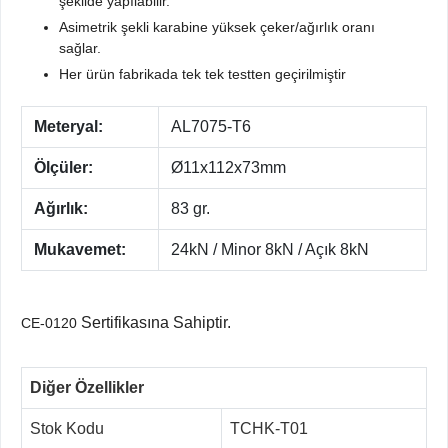
şekilde yapılabilir.
Asimetrik şekli karabine yüksek çeker/ağırlık oranı
sağlar.
Her ürün fabrikada tek tek testten geçirilmiştir
Meteryal:
AL7075-T6
Ölçüler:
Ø11x112x73mm
Ağırlık:
83 gr.
Mukavemet:
24kN / Minor 8kN / Açık 8kN
Sertifikasına Sahiptir.
CE-0120
Diğer Özellikler
Stok Kodu
TCHK-T01