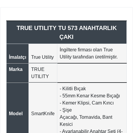
TRUE UTILITY TU 573 ANAHTARLIK
ÇAKI
İngiltere firması olan True
Utility tarafından üretilmiştir.
İmalatçı
True Utility
Marka
TRUE
UTILITY
​- Kilitli Bıçak
- 55mm Kenar Kesme Bıçağı
- Kemer Klipsi, Cam Kırıcı
- Şişe
Model
SmartKnife
Açacağı, Tornavida, Bant
Kesici
- Ayarlanabilir Anahtar Seti (4-