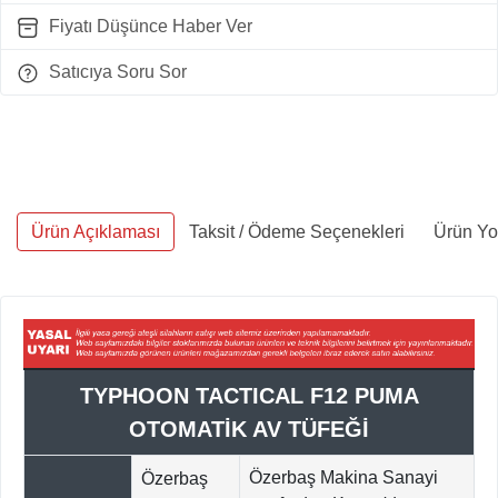
Fiyatı Düşünce Haber Ver
Satıcıya Soru Sor
Ürün Açıklaması
Taksit / Ödeme Seçenekleri
Ürün Yo
TYPHOON TACTICAL F12 PUMA
OTOMATİK AV TÜFEĞİ
Özerbaş Makina Sanayi
Özerbaş