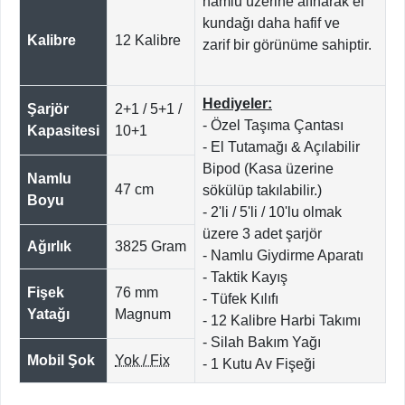
namlu üzerine alınarak el
kundağı daha hafif ve
Kalibre
12 Kalibre
zarif bir görünüme sahiptir.
Hediyeler:
Şarjör
2+1 / 5+1 /
- Özel Taşıma Çantası
Kapasitesi
10+1
- El Tutamağı & Açılabilir
Bipod (Kasa üzerine
Namlu
47 cm
sökülüp takılabilir.)
Boyu
- 2'li / 5'li / 10'lu olmak
üzere 3 adet şarjör
Ağırlık
3825 Gram
- Namlu Giydirme Aparatı
- Taktik Kayış
Fişek
76 mm
- Tüfek Kılıfı
Yatağı
Magnum
- 12 Kalibre Harbi Takımı
- Silah Bakım Yağı
Mobil Şok
Yok / Fix
- 1 Kutu Av Fişeği