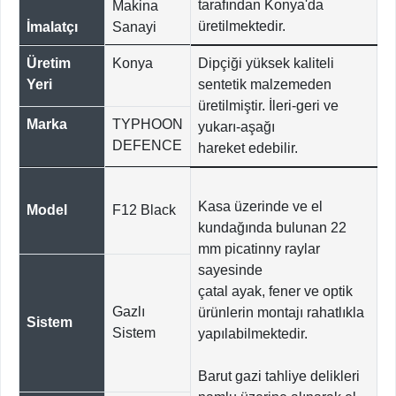
tarafından Konya'da
Makina
üretilmektedir.
İmalatçı
Sanayi
Üretim
Konya
Dipçiği yüksek kaliteli
Yeri
sentetik malzemeden
üretilmiştir. İleri-geri ve
Marka
TYPHOON
yukarı-aşağı
DEFENCE
hareket edebilir.
Kasa üzerinde ve el
Model
F12 Black
kundağında bulunan 22
mm picatinny raylar
sayesinde
çatal ayak, fener ve optik
Gazlı
ürünlerin montajı rahatlıkla
Sistem
Sistem
yapılabilmektedir.
Barut gazi tahliye delikleri