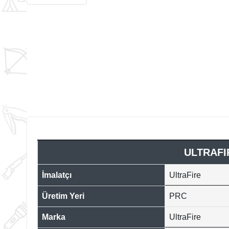
ULTRAFIR
İmalatçı
UltraFire
Üretim Yeri
PRC
Marka
UltraFire