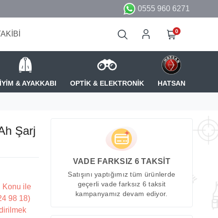
0555 960 6271
0
TAKİBİ
İYİM & AYAKKABI
OPTİK & ELEKTRONİK
HATSAN
Ah Şarj
VADE FARKSIZ 6 TAKSİT
Satışını yaptığımız tüm ürünlerde
geçerli vade farksız 6 taksit
 Konu ile
kampanyamız devam ediyor.
224 98 18)
dirilmek