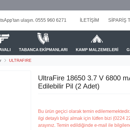
tsApp'tan ulaşın. 0555 960 6271
İLETİŞİM
SİPARİŞ 
AVALI
TABANCA EKİPMANLARI
KAMP MALZEMELERİ
G
r
ULTRAFIRE
UltraFire 18650 3.7 V 6800 m
Edilebilir Pil (2 Adet)
Bu ürün geçici olarak temin edilememektedir.
ilgi detaylı bilgi almak için lütfen bizi (0224 
arayınız. Temin edildiğinde e-mail ile bilgilen