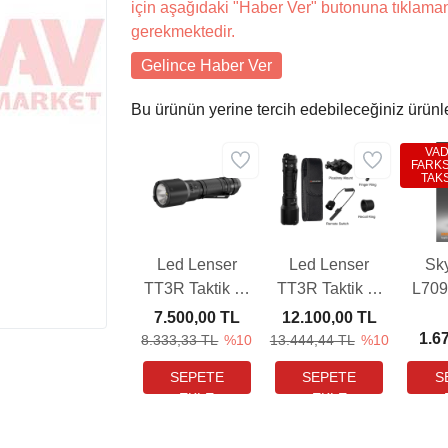
için aşağıdaki "Haber Ver" butonuna tıklama
gerekmektedir.
Gelince Haber Ver
Bu ürünün yerine tercih edebileceğiniz ürünl
VA
FARKS
TAKS
Led Lenser
Led Lenser
Sk
TT3R Taktik El
TT3R Taktik El
L70
Feneri
Feneri Seti
Fen
7.500,00 TL
12.100,00 TL
L
1.6
8.333,33 TL
%10
13.444,44 TL
%10