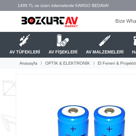
Bize Wha
AV TÜFEKLERİ
AV FİŞEKLERİ
AV MALZEMELERİ
H
Anasayfa
OPTİK & ELEKTRONİK
El Feneri & Projektö