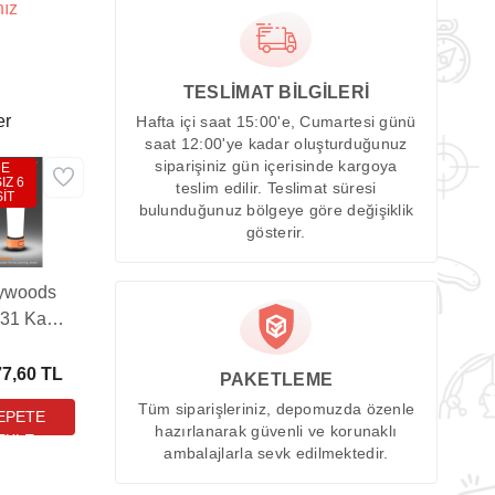
nız
TESLİMAT BİLGİLERİ
er
Hafta içi saat 15:00'e, Cumartesi günü
saat 12:00'ye kadar oluşturduğunuz
siparişiniz gün içerisinde kargoya
DE
IZ 6
teslim edilir. Teslimat süresi
İT
bulunduğunuz bölgeye göre değişiklik
gösterir.
ywoods
931 Kamp
eri (500
ümen)
77,60 TL
PAKETLEME
Tüm siparişleriniz, depomuzda özenle
hazırlanarak güvenli ve korunaklı
ambalajlarla sevk edilmektedir.