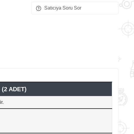
Satıcıya Soru Sor
 (2 ADET)
r.