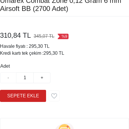
Umarex Combat Zone 0,12 Gram 6 mm
Airsoft BB (2700 Adet)
310,84 TL
345,07 TL
%9
Havale fiyatı :
295,30 TL
Kredi kartı tek çekim :
295,30 TL
Adet
-
+