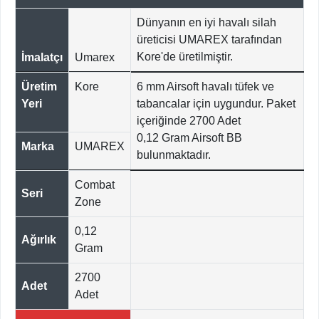
Dünyanın en iyi havalı silah
üreticisi UMAREX tarafından
Kore'de üretilmiştir.
İmalatçı
Umarex
Üretim
Kore
6 mm Airsoft havalı tüfek ve
Yeri
tabancalar için uygundur. Paket
içeriğinde 2700 Adet
0,12 Gram Airsoft BB
Marka
UMAREX
bulunmaktadır.
Combat
Seri
Zone
0,12
Ağırlık
Gram
2700
Adet
Adet