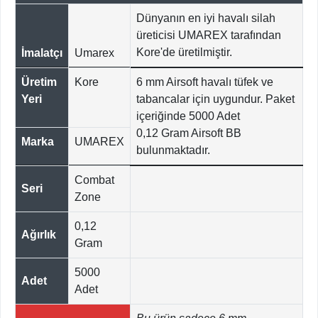
Dünyanın en iyi havalı silah
üreticisi UMAREX tarafından
Kore'de üretilmiştir.
İmalatçı
Umarex
Üretim
Kore
6 mm Airsoft havalı tüfek ve
Yeri
tabancalar için uygundur. Paket
içeriğinde 5000 Adet
0,12 Gram Airsoft BB
Marka
UMAREX
bulunmaktadır.
Combat
Seri
Zone
0,12
Ağırlık
Gram
5000
Adet
Adet