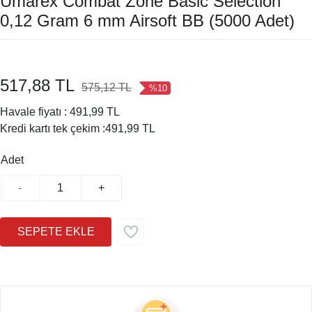
Umarex Combat Zone Basic Selection
0,12 Gram 6 mm Airsoft BB (5000 Adet)
517,88 TL
575,12 TL
%10
Havale fiyatı :
491,99 TL
Kredi kartı tek çekim :
491,99 TL
Adet
-
+