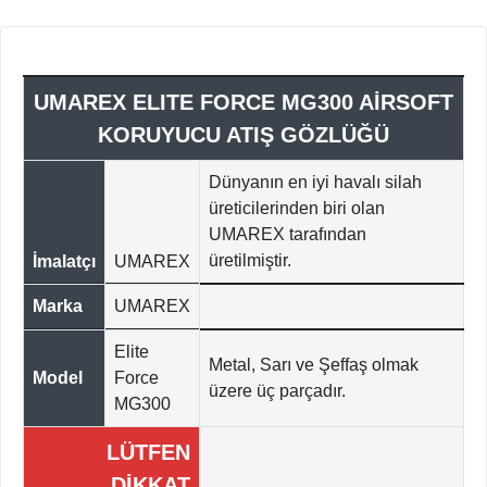
UMAREX ELITE FORCE MG300 AİRSOFT
KORUYUCU ATIŞ GÖZLÜĞÜ
Dünyanın en iyi havalı silah
üreticilerinden biri olan
UMAREX tarafından
üretilmiştir.
İmalatçı
UMAREX
Marka
UMAREX
Elite
Metal, Sarı ve Şeffaş olmak
Model
Force
üzere üç parçadır.
MG300
LÜTFEN
DİKKAT