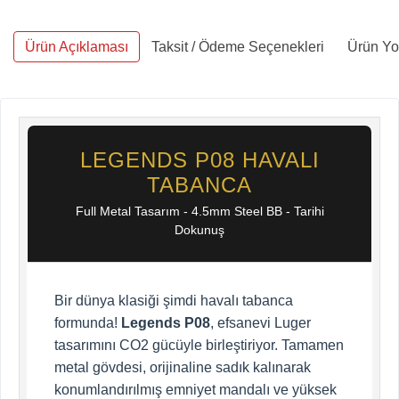
Ürün Açıklaması
Taksit / Ödeme Seçenekleri
Ürün Yo
LEGENDS P08 HAVALI
TABANCA
Full Metal Tasarım - 4.5mm Steel BB - Tarihi
Dokunuş
Bir dünya klasiği şimdi havalı tabanca
formunda!
Legends P08
, efsanevi Luger
tasarımını CO2 gücüyle birleştiriyor. Tamamen
metal gövdesi, orijinaline sadık kalınarak
konumlandırılmış emniyet mandalı ve yüksek