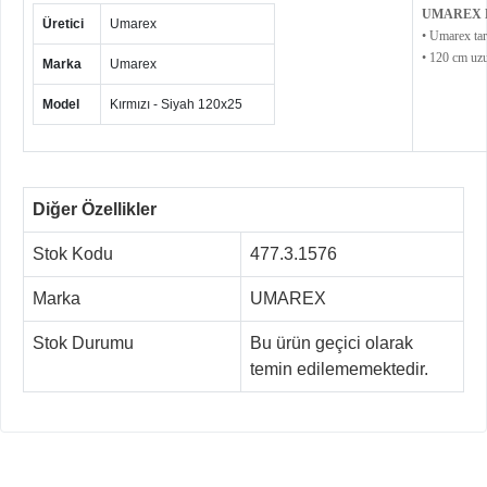
UMAREX K
Üretici
Umarex
• Umarex tar
• 120 cm uzu
Marka
Umarex
Model
Kırmızı - Siyah 120x25
Diğer Özellikler
Stok Kodu
477.3.1576
Marka
UMAREX
Stok Durumu
Bu ürün geçici olarak
temin edilememektedir.