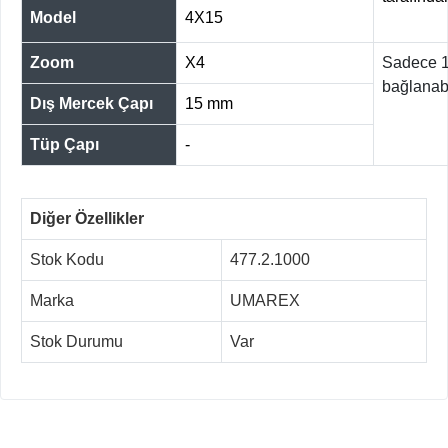
Model
4X15
Zoom
X4
Sadece 1
bağlanabi
Dış Mercek Çapı
15 mm
Tüp Çapı
-
Diğer Özellikler
Stok Kodu
477.2.1000
Marka
UMAREX
Stok Durumu
Var