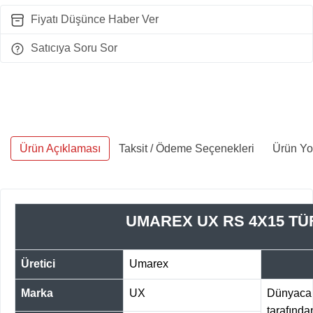
Fiyatı Düşünce Haber Ver
Satıcıya Soru Sor
Ürün Açıklaması
Taksit / Ödeme Seçenekleri
Ürün Yo
UMAREX UX RS 4X15 T
Üretici
Umarex
Marka
UX
Dünyaca 
tarafından