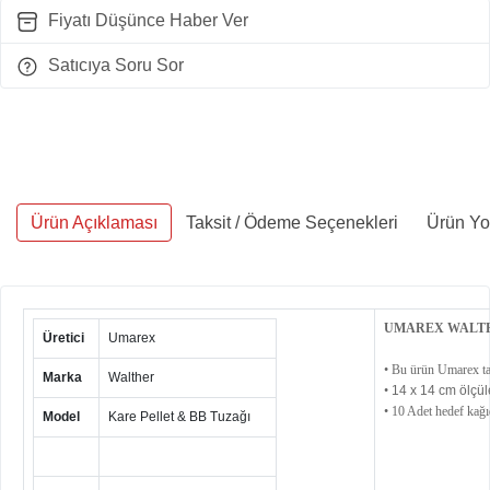
Fiyatı Düşünce Haber Ver
Satıcıya Soru Sor
Ürün Açıklaması
Taksit / Ödeme Seçenekleri
Ürün Yo
UMAREX WALTH
Üretici
Umarex
• Bu ürün Umarex tar
Marka
Walther
•
14 x 14 cm ölçüle
• 10 Adet hedef kağıd
Model
Kare Pellet & BB Tuzağı