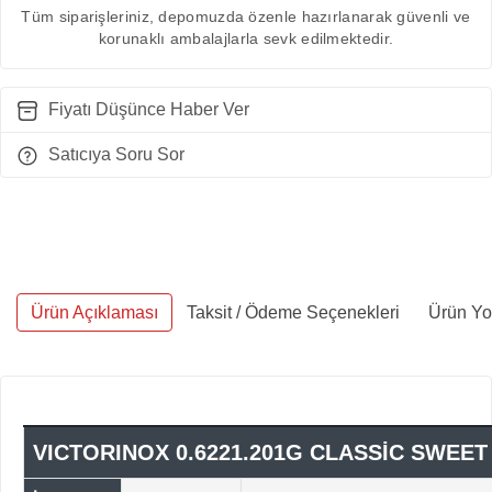
Tüm siparişleriniz, depomuzda özenle hazırlanarak güvenli ve
korunaklı ambalajlarla sevk edilmektedir.
Fiyatı Düşünce Haber Ver
Satıcıya Soru Sor
Ürün Açıklaması
Taksit / Ödeme Seçenekleri
Ürün Yo
VICTORINOX 0.6221.201G CLASSİC SWEET