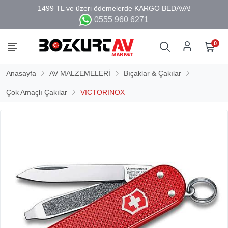
0555 960 6271
0
Anasayfa
AV MALZEMELERİ
Bıçaklar & Çakılar
Çok Amaçlı Çakılar
VICTORINOX