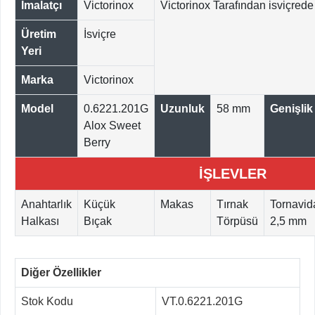
İmalatçı
Victorinox
Victorinox Tarafından isviçrede ü
Üretim
İsviçre
Yeri
Marka
Victorinox
Model
0.6221.201G
Uzunluk
58 mm
Genişlik
Alox Sweet
Berry
İŞLEVLER
Anahtarlık
Küçük
Makas
Tırnak
Tornavid
Halkası
Bıçak
Törpüsü
2,5 mm
Diğer Özellikler
Stok Kodu
VT.0.6221.201G