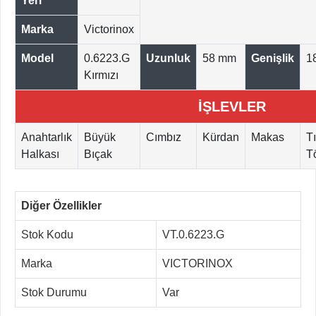
Yeri
Marka
Victorinox
Model
0.6223.G
Uzunluk
58 mm
Genişlik
1
Kırmızı
İŞLEVLER
Anahtarlık
Büyük
Cımbız
Kürdan
Makas
T
Halkası
Bıçak
T
Diğer Özellikler
Stok Kodu
VT.0.6223.G
Marka
VICTORINOX
Stok Durumu
Var