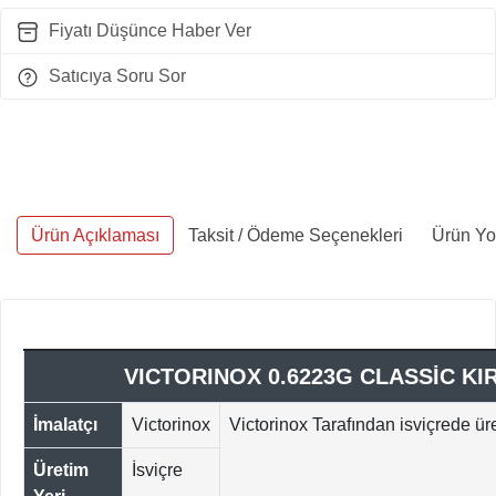
Fiyatı Düşünce Haber Ver
Satıcıya Soru Sor
Ürün Açıklaması
Taksit / Ödeme Seçenekleri
Ürün Yo
VICTORINOX 0.6223G CLASSİC KIR
İmalatçı
Victorinox
Victorinox Tarafından isviçrede üret
Üretim
İsviçre