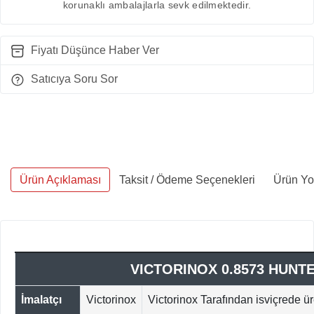
korunaklı ambalajlarla sevk edilmektedir.
Fiyatı Düşünce Haber Ver
Satıcıya Soru Sor
Ürün Açıklaması
Taksit / Ödeme Seçenekleri
Ürün Yo
VICTORINOX 0.8573 HUNT
İmalatçı
Victorinox
Victorinox Tarafından isviçrede üre