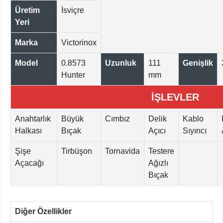
Üretim
İsviçre
Yeri
Marka
Victorinox
Model
0.8573
Uzunluk
111
Genişlik
Hunter
mm
İŞLEVLER
Anahtarlık
Büyük
Cımbız
Delik
Kablo
Halkası
Bıçak
Açıcı
Sıyırıcı
Şişe
Tirbüşon
Tornavida
Testere
Açacağı
Ağızlı
Bıçak
Diğer Özellikler