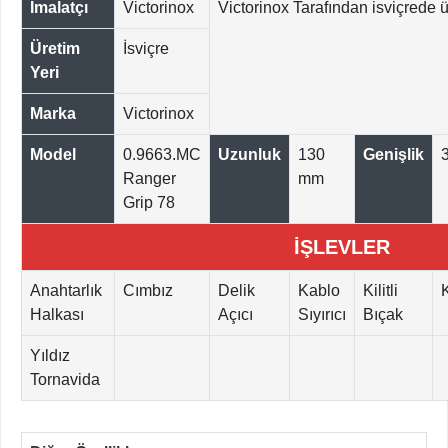
İmalatçı
Victorinox
Victorinox Tarafından isviçrede ür
Üretim
İsviçre
Yeri
Marka
Victorinox
Model
0.9663.MC
Uzunluk
130
Genişlik
Ranger
mm
Grip 78
İŞLEVLER
Anahtarlık
Cımbız
Delik
Kablo
Kilitli
Halkası
Açıcı
Sıyırıcı
Bıçak
Yıldız
Tornavida