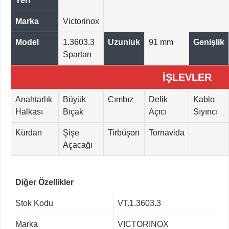
Yeri
Marka
Victorinox
Model
1.3603.3
Uzunluk
91 mm
Genişlik
Spartan
İŞLEVLER
Anahtarlık
Büyük
Cımbız
Delik
Kablo
Halkası
Bıçak
Açıcı
Sıyırıcı
Kürdan
Şişe
Tirbüşon
Tornavida
Açacağı
Diğer Özellikler
Stok Kodu
VT.1.3603.3
Marka
VICTORINOX