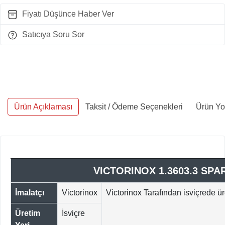
Fiyatı Düşünce Haber Ver
Satıcıya Soru Sor
Ürün Açıklaması
Taksit / Ödeme Seçenekleri
Ürün Yo
VICTORINOX 1.3603.3 SPA
İmalatçı
Victorinox
Victorinox Tarafından isviçrede üre
Üretim
İsviçre