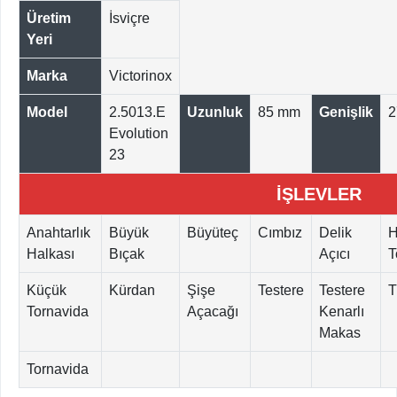
Üretim
İsviçre
Yeri
Marka
Victorinox
Model
2.5013.E
Uzunluk
85 mm
Genişlik
2
Evolution
23
İŞLEVLER
Anahtarlık
Büyük
Büyüteç
Cımbız
Delik
H
Halkası
Bıçak
Açıcı
T
Küçük
Kürdan
Şişe
Testere
Testere
T
Tornavida
Açacağı
Kenarlı
Makas
Tornavida