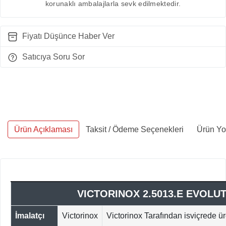
korunaklı ambalajlarla sevk edilmektedir.
Fiyatı Düşünce Haber Ver
Satıcıya Soru Sor
Ürün Açıklaması
Taksit / Ödeme Seçenekleri
Ürün Yo
VICTORINOX 2.5013.E EVOLUT
İmalatçı
Victorinox
Victorinox Tarafından isviçrede üre