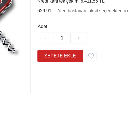
Kredi kartı tek çekim :
6.411,55 TL
629,91 TL
'den başlayan taksit seçenekleri iç
Adet
-
+