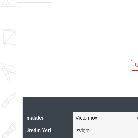
Ü
İmalatçı
Victorinox
Üretim Yeri
İsviçre