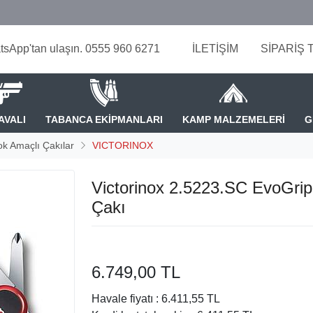
tsApp'tan ulaşın. 0555 960 6271
İLETİŞİM
SİPARİŞ 
AVALI
TABANCA EKİPMANLARI
KAMP MALZEMELERİ
G
k Amaçlı Çakılar
VICTORINOX
Victorinox 2.5223.SC EvoGri
Çakı
6.749,00 TL
Havale fiyatı :
6.411,55 TL