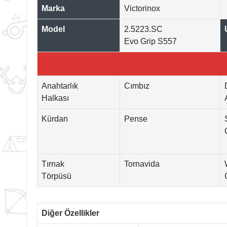
Marka
Victorinox
Model
2.5223.SC
Evo Grip S557
Anahtarlık
Cımbız
Halkası
Kürdan
Pense
Tırnak
Tornavida
Törpüsü
Diğer Özellikler