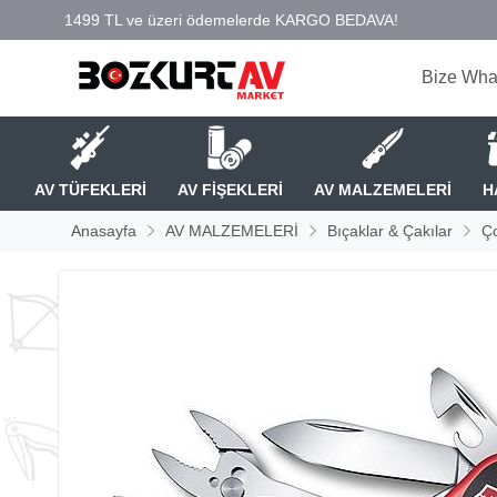
Bize Wha
AV TÜFEKLERİ
AV FİŞEKLERİ
AV MALZEMELERİ
H
Anasayfa
AV MALZEMELERİ
Bıçaklar & Çakılar
Ço