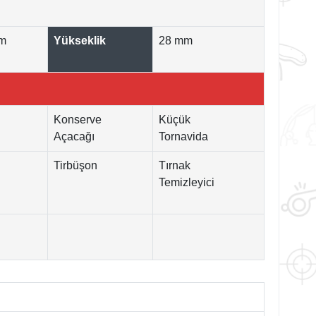
mm
Yükseklik
28 mm
Konserve
Küçük
Açacağı
Tornavida
Tirbüşon
Tırnak
Temizleyici