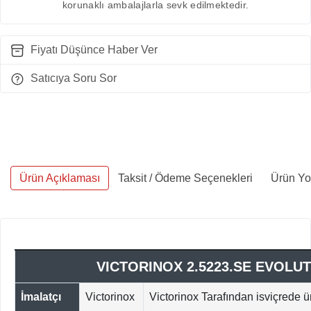
korunaklı ambalajlarla sevk edilmektedir.
Fiyatı Düşünce Haber Ver
Satıcıya Soru Sor
Ürün Açıklaması
Taksit / Ödeme Seçenekleri
Ürün Yo
VICTORINOX 2.5223.SE EVOLUT
İmalatçı
Victorinox
Victorinox Tarafından isviçrede üre