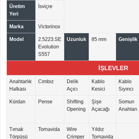
Üretim
İsviçre
Yeri
Marka
Victorinox
Model
2.5223.SE
Uzunluk
85 mm
Genişlik
Evolution
S557
İŞLEVLER
Anahtarlık
Cımbız
Delik
Kablo
Kablo
Halkası
Açıcı
Kesici
Sıyırıcı
Kürdan
Pense
Shifting
Şişe
Somun
Opening
Açacağı
Anahtarı
Tırnak
Tornavida
Wire
Yıldız
Törpüsü
Crimper
Tornavida