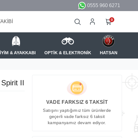
0555 960 6271
0
TAKİBİ
İYİM & AYAKKABI
OPTİK & ELEKTRONİK
HATSAN
pirit II
VADE FARKSIZ 6 TAKSİT
Satışını yaptığımız tüm ürünlerde
geçerli vade farksız 6 taksit
kampanyamız devam ediyor.