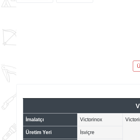
Ü
V
İmalatçı
Victorinox
Victori
Üretim Yeri
İsviçre