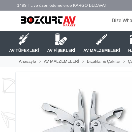
Bize Wha
AV TÜFEKLERİ
AV FİŞEKLERİ
AV MALZEMELERİ
H
Anasayfa
AV MALZEMELERİ
Bıçaklar & Çakılar
Ço