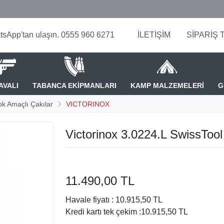
tsApp'tan ulaşın. 0555 960 6271
İLETİŞİM
SİPARİŞ 
AVALI
TABANCA EKİPMANLARI
KAMP MALZEMELERİ
G
k Amaçlı Çakılar
VICTORINOX
Victorinox 3.0224.L SwissTool S
11.490,00 TL
Havale fiyatı :
10.915,50 TL
Kredi kartı tek çekim :
10.915,50 TL