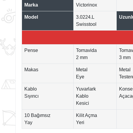
Marka
Victorinox
Model
3.0224.L
Uzunl
Swisstool
Pense
Tornavida
Tornav
2 mm
3 mm
Makas
Metal
Metal
Eye
Tester
Kablo
Yuvarlark
Konse
Sıyırıcı
Kablo
Açaca
Kesici
10 Bağımsız
Kilit Açma
Yay
Yeri