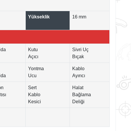
Yükseklik
16 mm
ida
Kutu
Sivri Uç
Açıcı
Bıçak
Yontma
Kablo
ida
Ucu
Ayırıcı
on
Sert
Halat
ısı
Kablo
Bağlama
Kesici
Deliği