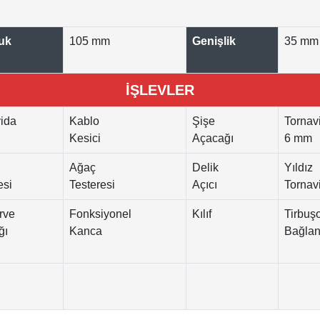
uk
105 mm
Genişlik
35 mm
İŞLEVLER
ida
Kablo
Şişe
Tornav
Kesici
Açacağı
6 mm
Ağaç
Delik
Yıldız
esi
Testeresi
Açıcı
Tornav
rve
Fonksiyonel
Kılıf
Tirbuş
ğı
Kanca
Bağlant