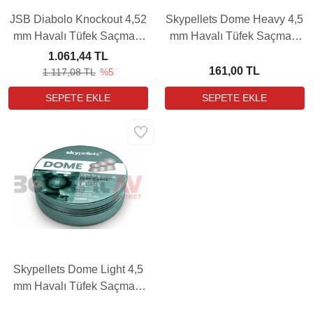
JSB Diabolo Knockout 4,52
Skypellets Dome Heavy 4,5
mm Havalı Tüfek Saçması
mm Havalı Tüfek Saçması
(13,43Grain - 400 Adet)
(9,56 Grain - 500 Adet)
1.061,44 TL
161,00 TL
1.117,08 TL
%5
Skypellets Dome Light 4,5
mm Havalı Tüfek Saçması
(8,48 Grain - 500 Adet)