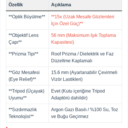
Özellik
Açıklama
**Optik Büyütme**
**15x (Uzak Mesafe Gözlemleri
İçin Özel Güç)**
**Objektif Lens
56 mm (Maksimum Işık Toplama
Çapı**
Kapasitesi)
**Prizma Tipi**
Roof Prizma / Dielektrik ve Faz
Düzeltme Kaplamalı
**Göz Mesafesi
15.6 mm (Ayarlanabilir Çevirmeli
(Eye Relief)**
Vizör Lastikleri)
**Tripod (Üçayak)
Evet (Kutu içeriğine Tripod
Uyumu**
Adaptörü dahildir)
**Sızdırmazlık
Argon Gazı Basılı / %100 Su, Toz
Teknolojisi**
ve Buğu Geçirmez