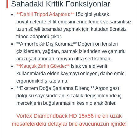
Sahadaki Kritik Fonksiyonlar
**Dahili Tripod Adaptörü:**
15x gibi yüksek
büyütmelerde el titremesini engellemek ve sarsıntısız
uzun süreli taramalar yapmak için kutudan ücretsiz
tripod adaptörü çıkar.
**ArmorTek® Dış Koruma:**
Değerli ön lensleri
çiziklerden, yağdan, parmak izlerinden ve çamurlu
arazi şartlarından koruyan ultra sert katman.
**Kauçuk Zırhlı Gövde:**
Islak ve eldivenli
kullanımlarda elden kaymayı önleyen, darbe emici
ergonomik dış kaplama.
**Ekstrem Doğa Şartlarına Direnç:**
Argon gazı
dolgusu sayesinde ani sıcaklık değişimlerinde iç
merceklerin buğulanmasını kesin olarak önler.
Vortex Diamondback HD 15x56 ile en uzak
mesafelerdeki detaylar bile avucunuzun içinde!