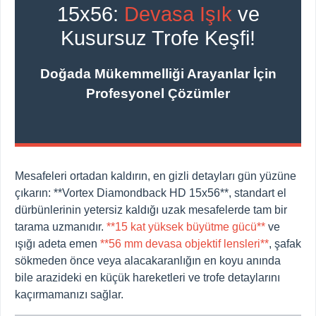
15x56:
Devasa Işık
ve
Kusursuz Trofe Keşfi!
Doğada Mükemmelliği Arayanlar İçin
Profesyonel Çözümler
Mesafeleri ortadan kaldırın, en gizli detayları gün yüzüne
çıkarın: **Vortex Diamondback HD 15x56**, standart el
dürbünlerinin yetersiz kaldığı uzak mesafelerde tam bir
tarama uzmanıdır.
**15 kat yüksek büyütme gücü**
ve
ışığı adeta emen
**56 mm devasa objektif lensleri**
, şafak
sökmeden önce veya alacakaranlığın en koyu anında
bile arazideki en küçük hareketleri ve trofe detaylarını
kaçırmamanızı sağlar.