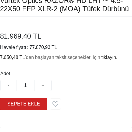
Vortex Optics RAZOR® HD LHT™ 4.5-
22X50 FFP XLR-2 (MOA) Tüfek Dürbünü
81.969,40 TL
Havale fiyatı :
77.870,93 TL
7.650,48 TL
'den başlayan taksit seçenekleri için
tıklayın.
Adet
-
+