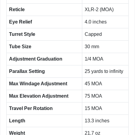
Reticle
XLR-2 (MOA)
Eye Relief
4.0 inches
Turret Style
Capped
Tube Size
30 mm
Adjustment Graduation
1/4 MOA
Parallax Setting
25 yards to infinity
Max Windage Adjustment
45 MOA
Max Elevation Adjustment
75 MOA
Travel Per Rotation
15 MOA
Length
13.3 inches
Weight
21.7 oz