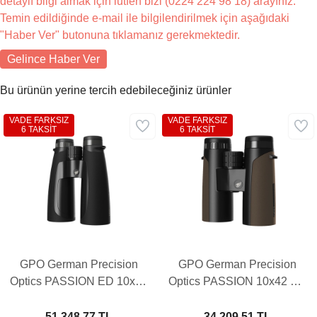
detaylı bilgi almak için lütfen bizi (0224 224 98 18) arayınız.
Temin edildiğinde e-mail ile bilgilendirilmek için aşağıdaki
"Haber Ver" butonuna tıklamanız gerekmektedir.
Gelince Haber Ver
Bu ürünün yerine tercih edebileceğiniz ürünler
VADE FARKSIZ
VADE FARKSIZ
6 TAKSİT
6 TAKSİT
GPO German Precision
GPO German Precision
Optics PASSION ED 10x56
Optics PASSION 10x42 ED
El Dürbünü
Brown El Dürbünü
51.348,77 TL
34.209,51 TL