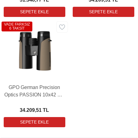
VADE FARKSIZ
6 TAKSİT
GPO German Precision
Optics PASSION 10x42 ED
Sand El Dürbünü
34.209,51 TL