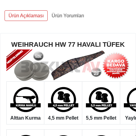
Ürün Açıklaması
Ürün Yorumları
WEIHRAUCH HW 77 HAVALI TÜFEK
Alttan Kurma
4,5 mm Pellet
5,5 mm Pellet
Yayl