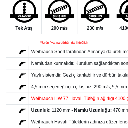
Tek Atış
290 m/s
230 m/s
410
**Ürün fiyatına dürbün dahil değildir.
Weihrauch Sport tarafından Almanya'da üretilme
Namludan kurmalıdır. Kurulum sağlandıktan sonra 
Yaylı sistemdir. Gezi çıkarılabilir ve dürbün takılab
4,5 mm seçeneği için çıkış hızı 290 m/s, 5,5 mm 
Weihrauch HW 77 Havalı Tüfeğin ağırlığı 4100 
Uzunluk:
1120 mm -
Namlu Uzunluğu:
470 m
Weihrauch Havalı Tüfeklerin adınıza düzenlenecek 