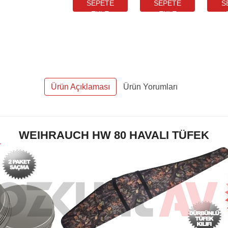
Dürbün
MIL-DOT
D
Hediyeli)
Dürbün
He
Hediyeli)
Ürün Açıklaması
Ürün Yorumları
WEIHRAUCH HW 80 HAVALI TÜFEK