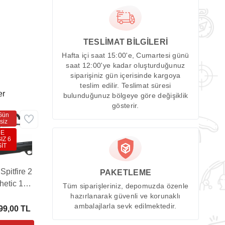
TESLİMAT BİLGİLERİ
Hafta içi saat 15:00'e, Cumartesi günü
saat 12:00'ye kadar oluşturduğunuz
siparişiniz gün içerisinde kargoya
teslim edilir. Teslimat süresi
er
bulunduğunuz bölgeye göre değişiklik
gösterir.
Gün
siz
DE
IZ 6
İT
pitfire 2
PAKETLEME
hetic 10-
Tüm siparişleriniz, depomuzda özenle
t Havalı
hazırlanarak güvenli ve korunaklı
ambalajlarla sevk edilmektedir.
k (3-9X40
99,00 TL
L-DOT