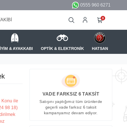
0555 960 6271
0
TAKİBİ
İYİM & AYAKKABI
OPTİK & ELEKTRONİK
HATSAN
ek
VADE FARKSIZ 6 TAKSİT
 Konu ile
Satışını yaptığımız tüm ürünlerde
224 98 18)
geçerli vade farksız 6 taksit
kampanyamız devam ediyor.
dirilmek
nız