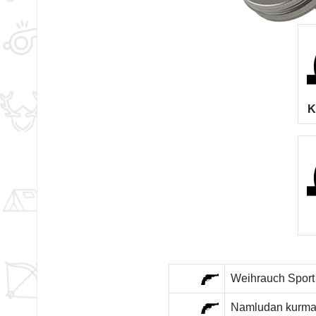
K
Weihrauch Sport 
Namludan kurmalıd