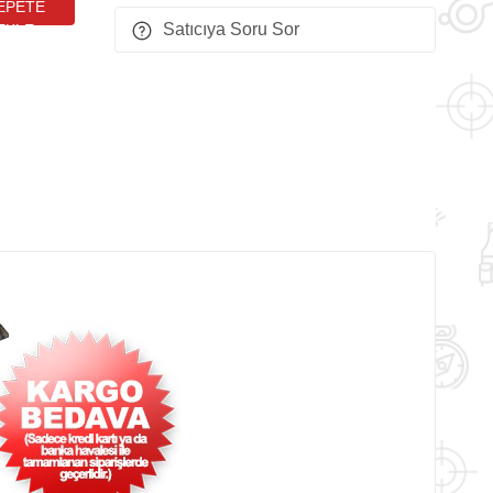
ürbün
Satıcıya Soru Sor
diyeli)