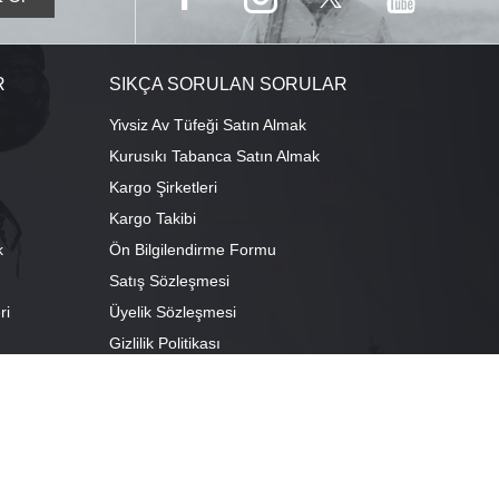
R
SIKÇA SORULAN SORULAR
Yivsiz Av Tüfeği Satın Almak
Kurusıkı Tabanca Satın Almak
Kargo Şirketleri
Kargo Takibi
k
Ön Bilgilendirme Formu
Satış Sözleşmesi
ri
Üyelik Sözleşmesi
ı
Gizlilik Politikası
camescit Mah. Kümbet Sokak No:4/A Osmangazi/BURSA
escit Mah. Çancılar Cad. No:38 Osmangazi/BURSA