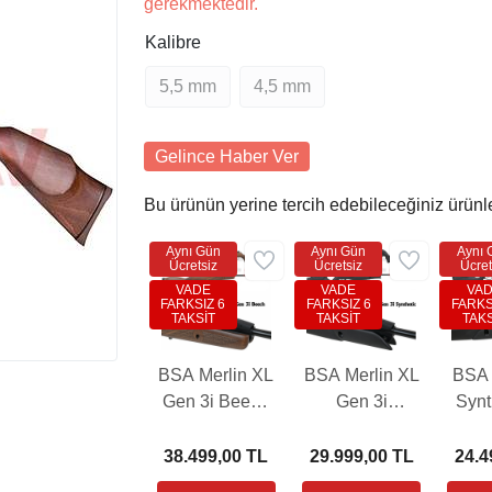
gerekmektedir.
Kalibre
5,5 mm
4,5 mm
Gelince Haber Ver
Bu ürünün yerine tercih edebileceğiniz ürünl
Aynı Gün
Aynı Gün
Aynı 
Ücretsiz
Ücretsiz
Ücret
VADE
VADE
VA
FARKSIZ 6
FARKSIZ 6
FARKS
TAKSİT
TAKSİT
TAKS
BSA Merlin XL
BSA Merlin XL
BSA S
Gen 3i Beech
Gen 3i
Synt
10-Shot Havalı
Synthetic 10-
Sho
Tüfek (3-9X40
Shot Havalı
Tüfe
38.499,00 TL
29.999,00 TL
24.4
MIL-DOT
Tüfek (3-9X40
MI