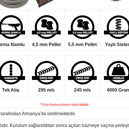
ırma Namlu
4,5 mm Pellet
5,5 mm Pellet
Yaylı Sist
Tek Atış
295 m/s
245 m/s
4000 Gra
**Ürün fiyatına dürbün dahil değildir.
tarafından Almanya'da üretilmektedir.
ır. Kurulum sağlandıktan sonra açılan hazneye saçma yerleştirili