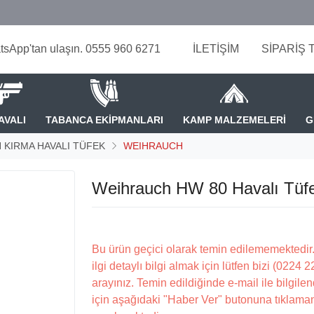
tsApp'tan ulaşın. 0555 960 6271
İLETİŞİM
SİPARİŞ 
AVALI
TABANCA EKİPMANLARI
KAMP MALZEMELERİ
G
KIRMA HAVALI TÜFEK
WEIHRAUCH
Weihrauch HW 80 Havalı Tüf
Bu ürün geçici olarak temin edilememektedir.
ilgi detaylı bilgi almak için lütfen bizi (0224 
arayınız. Temin edildiğinde e-mail ile bilgilen
için aşağıdaki "Haber Ver" butonuna tıklama