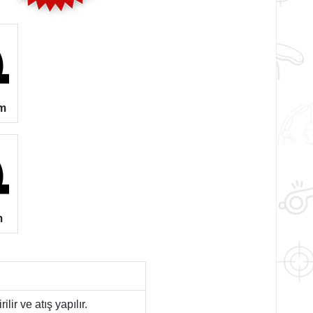
em
m
r ve atış yapılır.