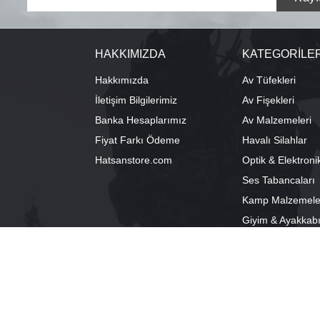
HAKKIMIZDA
KATEGORİLE
Hakkımızda
Av Tüfekleri
İletişim Bilgilerimiz
Av Fişekleri
Banka Hesaplarımız
Av Malzemeleri
Fiyat Farkı Ödeme
Havalı Silahlar
Hatsanstore.com
Optik & Elektroni
Ses Tabancaları
Kamp Malzemele
Giyim & Ayakkab
info@bozkurtav.com
Merkez: Ala
0555 960 6271
Şube: Alacam
0224 224 9818 / 0543 224 9818 (pbx)