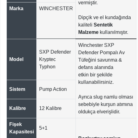
vermiştir.
Marka
WINCHESTER
Dipçik ve el kundağında
kaliteli
Sentetik
Malzeme
kullanılmıştır.
Winchester SXP
SXP Defender
Defender Pompalı Av
Model
Kryptec
Tüfeğini savunma &
Typhon
defans alanında
etkin bir şekilde
kullanabilirsiniz.
Sistem
Pump Action
Ayrıca slug namlu olması
sebebiyle kurşun atımına
Kalibre
12 Kalibre
oldukça elverişlidir.
Fişek
5+1
Kapasitesi