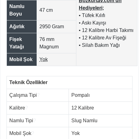
Bozkurtav.com'un
Namlu
Hediyeleri;
47 cm
Boyu
• Tüfek Kılıfı
• Askı Kayışı
Ağırlık
2950 Gram
• 12 Kalibre Harbi Takımı
• 12 Kalibre Av Fişeği
Fişek
76 mm
• Silah Bakım Yağı
Yatağı
Magnum
Mobil Şok
Yok
Teknik Özellikler
Çalışma Tipi
?
Pompalı
Kalibre
?
12 Kalibre
Namlu Tipi
?
Slug Namlu
Mobil Şok
?
Yok