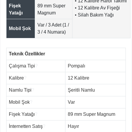
• 12 Kalibre Harbi Takımı
Fişek
89 mm Super
• 12 Kalibre Av Fişeği
Yatağı
Magnum
• Silah Bakım Yağı
Var / 3 Adet (1 /
Mobil Şok
3 / 4 Numara)
Teknik Özellikler
Çalışma Tipi
?
Pompalı
Kalibre
?
12 Kalibre
Namlu Tipi
?
Şeritli Namlu
Mobil Şok
?
Var
Fişek Yatağı
?
89 mm Super Magnum
İnternetten Satış
?
Hayır