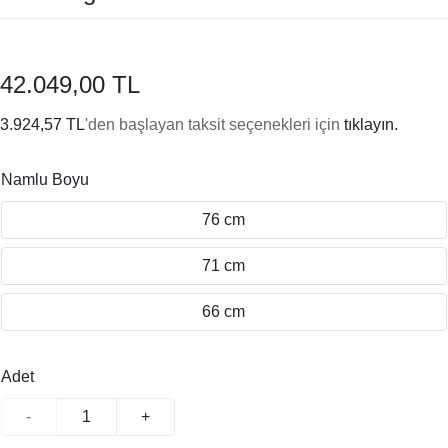
42.049,00 TL
3.924,57 TL
'den başlayan taksit seçenekleri için
tıklayın.
Namlu Boyu
76 cm
71 cm
66 cm
Adet
-
+