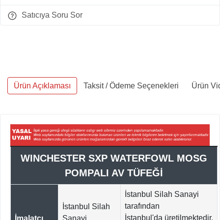
Satıcıya Soru Sor
Ürün Açıklaması
Taksit / Ödeme Seçenekleri
Ürün Vi
WINCHESTER SXP WATERFOWL MOSG
POMPALI AV TÜFEĞİ
İstanbul Silah Sanayi
tarafından
İstanbul Silah
İstanbul'da
üretilmektedir.
İmalatçı
Sanayi