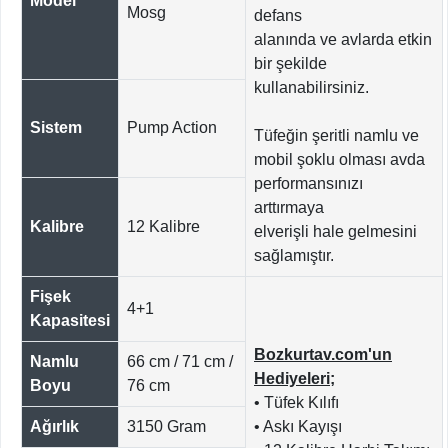
Model
Mosg
defans
alanında ve avlarda etkin
bir şekilde
kullanabilirsiniz.
Sistem
Pump Action
Tüfeğin şeritli namlu ve
mobil şoklu olması avda
performansınızı
arttırmaya
Kalibre
12 Kalibre
elverişli hale gelmesini
sağlamıştır.
Fişek
4+1
Kapasitesi
Bozkurtav.com'un
Namlu
66 cm / 71 cm /
Hediyeleri;
Boyu
76 cm
• Tüfek Kılıfı
Ağırlık
3150 Gram
• Askı Kayışı