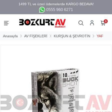
0555 960 6271
0
Anasayfa
AV FİŞEKLERİ
KURŞUN & ŞEVROTİN
YAF