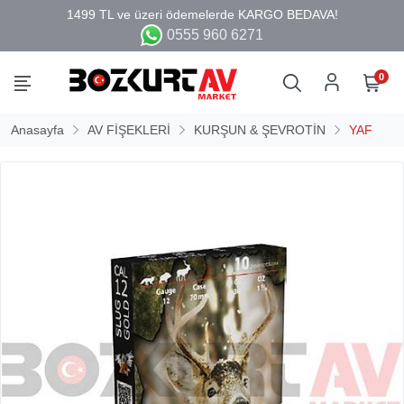
0555 960 6271
0
Anasayfa
AV FİŞEKLERİ
KURŞUN & ŞEVROTİN
YAF