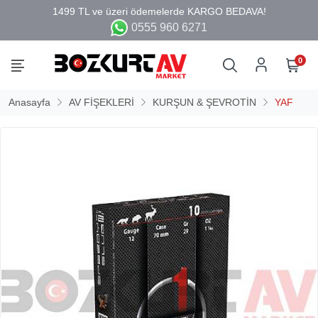
0555 960 6271
0
Anasayfa
AV FİŞEKLERİ
KURŞUN & ŞEVROTİN
YAF