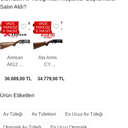
Satın Aldı?
VADE
VADE
FARKSIZ
FARKSIZ
6 TAKSİT
6 TAKSİT
Armsan
Ata Arms
A612 W
CY
Otomatik
Ahşap
Av Tüfeği
Otomatik
36.089,00 TL
34.779,00 TL
Av Tüfeği
Ürün Etiketleri
Av Tüfeği
Av Tüfekleri
En Ucuz Av Tüfeği
Otomatik Av Tüfeği
En Ucuz Otomatik