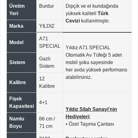
Üretim
Burdur
Dipçik ve el kundağında
Yeri
yüksek kaliteli
Türk
Cevizi
kullanılmıştır.
Marka
YILDIZ
A71
Model
SPECIAL
Yıldız A71 SPECIAL
Otomatik Av Tüfeği 5 adet
Gazlı
Sistem
mobil şoku sayesinde
Sistem
her avda yüksek performans
alabilirsiniz.
12
Kalibre
Kalibre
Fişek
4+1
Kapasitesi
Yıldız Silah Sanayi'nin
Hediyeleri;
Namlu
66 cm /
• Özel Taşıma Çantası
Boyu
71 cm