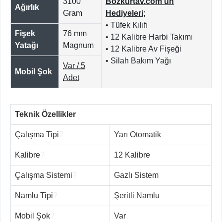
3100
Bozkurtav.com'un
Ağırlık
Gram
Hediyeleri;
• Tüfek Kılıfı
Fişek
76 mm
• 12 Kalibre Harbi Takımı
Yatağı
Magnum
• 12 Kalibre Av Fişeği
• Silah Bakım Yağı
Var / 5
Mobil Şok
Adet
Teknik Özellikler
Çalışma Tipi
?
Yarı Otomatik
Kalibre
?
12 Kalibre
Çalışma Sistemi
?
Gazlı Sistem
Namlu Tipi
?
Şeritli Namlu
Mobil Şok
?
Var