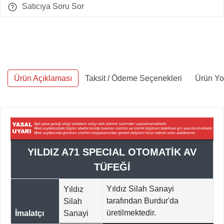
Satıcıya Soru Sor
Ürün Açıklaması
Taksit / Ödeme Seçenekleri
Ürün Yo
YILDIZ A71 SPECIAL OTOMATİK AV
TÜFEĞİ
Yıldız Silah Sanayi
Yıldız
tarafından Burdur'da
Silah
ü
retilmektedir.
İmalatçı
Sanayi