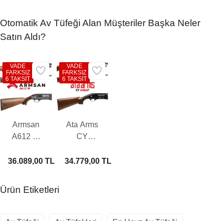
Otomatik Av Tüfeği Alan Müşteriler Başka Neler
Satın Aldı?
VADE
VADE
FARKSIZ
FARKSIZ
6 TAKSİT
6 TAKSİT
Armsan
Ata Arms
A612 W
CY
Otomatik
Ahşap
Av Tüfeği
Otomatik
36.089,00 TL
34.779,00 TL
Av Tüfeği
Ürün Etiketleri