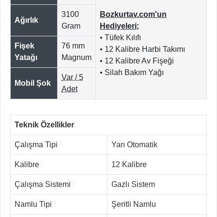
3100
Bozkurtav.com'un
Ağırlık
Gram
Hediyeleri;
• Tüfek Kılıfı
Fişek
76 mm
• 12 Kalibre Harbi Takımı
Yatağı
Magnum
• 12 Kalibre Av Fişeği
• Silah Bakım Yağı
Var / 5
Mobil Şok
Adet
Teknik Özellikler
Çalışma Tipi
?
Yarı Otomatik
Kalibre
?
12 Kalibre
Çalışma Sistemi
?
Gazlı Sistem
Namlu Tipi
?
Şeritli Namlu