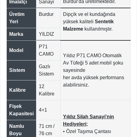
Burdur'da ü
retilmektedir.
İmalatçı
Sanayi
Üretim
Burdur
Dipçik ve el kundağında
Yeri
yüksek kaliteli
Sentetik
Malzeme
kullanılmıştır.
Marka
YILDIZ
P71
Model
CAMO
Yıldız P71 CAMO Otomatik
Av Tüfeği 5 adet mobil şoku
Gazlı
Sistem
sayesinde
Sistem
her avda yüksek performans
alabilirsiniz.
12
Kalibre
Kalibre
Fişek
4+1
Kapasitesi
Yıldız Silah Sanayi'nin
Hediyeleri;
Namlu
71 cm /
• Özel Taşıma Çantası
Boyu
76 cm