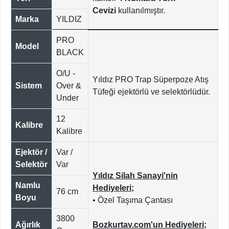
Cevizi
kullanılmıştır.
Marka
YILDIZ
PRO
Model
BLACK
O/U -
Yıldız PRO Trap Süperpoze Atış
Sistem
Over &
Tüfeği ejektörlü ve selektörlüdür.
Under
12
Kalibre
Kalibre
Ejektör /
Var /
Selektör
Var
Yıldız Silah Sanayi'nin
Namlu
Hediyeleri;
76 cm
Boyu
• Özel Taşıma Çantası
3800
Ağırlık
Bozkurtav.com'un Hediyeleri;