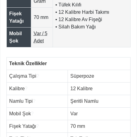
Gram
• Tüfek Kılıfı
• 12 Kalibre Harbi Takımı
Fişek
70 mm
• 12 Kalibre Av Fişeği
Yatağı
• Silah Bakım Yağı
Mobil
Var / 5
Şok
Adet
Teknik Özellikler
Çalışma Tipi
?
Süperpoze
Kalibre
?
12 Kalibre
Namlu Tipi
?
Şeritli Namlu
Mobil Şok
?
Var
Fişek Yatağı
?
70 mm