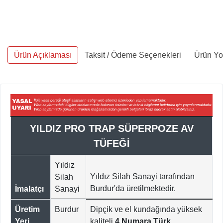
Ürün Açıklaması
Taksit / Ödeme Seçenekleri
Ürün Yo
YILDIZ PRO TRAP SÜPERPOZE AV
TÜFEĞİ
Yıldız
Yıldız Silah Sanayi tarafından
Silah
Burdur'da ü
retilmektedir.
İmalatçı
Sanayi
Üretim
Burdur
Dipçik ve el kundağında yüksek
Yeri
kaliteli
4 Numara
Türk