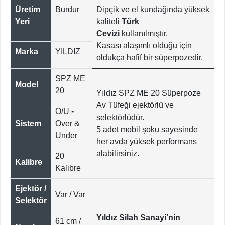
Üretim
Burdur
Dipçik ve el kundağında yüksek
Yeri
kaliteli
Türk
Cevizi
kullanılmıştır.
Kasası alaşımlı olduğu için
Marka
YILDIZ
oldukça hafif bir süperpozedir.
SPZ ME
Model
20
Yıldız SPZ ME 20 Süperpoze
Av Tüfeği ejektörlü ve
O/U -
selektörlüdür.
Sistem
Over &
5 adet mobil şoku sayesinde
Under
her avda yüksek performans
alabilirsiniz.
20
Kalibre
Kalibre
Ejektör /
Var / Var
Selektör
Yıldız Silah Sanayi'nin
61 cm /