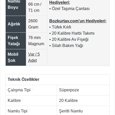
Namlu
Hediyeleri;
66 cm /
Boyu
• Özel Taşıma Çantası
71 cm
2600
Bozkurtav.com'un Hediyeleri;
Ağırlık
Gram
• Tüfek Kılıfı
• 20 Kalibre Harbi Takımı
Fişek
76 mm
• 20 Kalibre Av Fişeği
Yatağı
Magnum
• Silah Bakım Yağı
Mobil
Var / 5
Şok
Adet
Teknik Özellikler
Çalışma Tipi
?
Süperpoze
Kalibre
?
20 Kalibre
Namlu Tipi
?
Şeritli Namlu