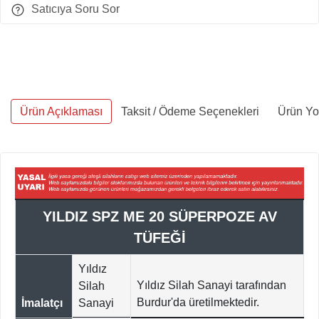
Satıcıya Soru Sor
Ürün Açıklaması
Taksit / Ödeme Seçenekleri
Ürün Yo
YILDIZ SPZ ME 20 SÜPERPOZE AV
TÜFEĞİ
Yıldız
Yıldız Silah Sanayi tarafından
Silah
Burdur'da ü
retilmektedir.
İmalatçı
Sanayi