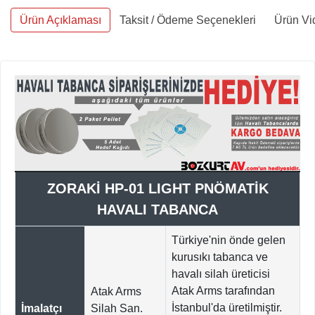
Ürün Açıklaması
Taksit / Ödeme Seçenekleri
Ürün Vi
ZORAKİ HP-01 LIGHT PNÖMATİK
HAVALI TABANCA
Türkiye'nin önde gelen
kurusıkı tabanca ve
havalı silah üreticisi
Atak Arms tarafından
Atak Arms
İstanbul'da üretilmiştir.
İmalatçı
Silah San.