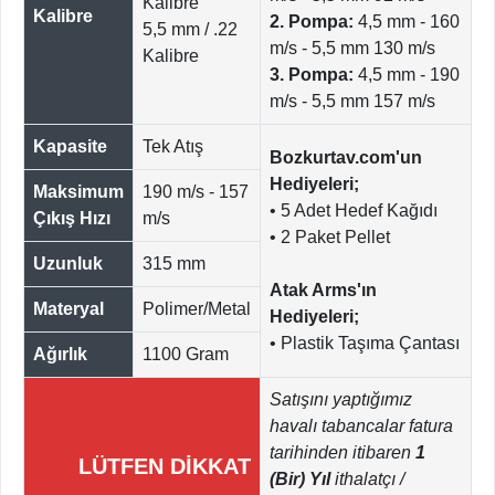
Kalibre
Kalibre
2. Pompa:
4,5 mm - 160
5,5 mm / .22
m/s - 5,5 mm 130 m/s
Kalibre
3. Pompa:
4,5 mm - 190
m/s - 5,5 mm 157 m/s
Kapasite
Tek Atış
Bozkurtav.com'un
Hediyeleri;
Maksimum
190 m/s - 157
• 5 Adet Hedef Kağıdı
Çıkış Hızı
m/s
• 2 Paket Pellet
Uzunluk
315 mm
Atak Arms'ın
Materyal
Polimer/Metal
Hediyeleri;
• Plastik Taşıma Çantası
Ağırlık
1100 Gram
Satışını yaptığımız
havalı tabancalar fatura
tarihinden itibaren
1
LÜTFEN DİKKAT
(Bir) Yıl
ithalatçı /