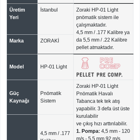
Üretim
İstanbul
Zoraki HP-01 Light
Yeri
pnömatik sistem ile
çalışmaktadır.
4,5 mm / .177 Kalibre ya
da 5,5 mm / .22 Kalibre
Marka
ZORAKİ
pellet atmaktadır.
Model
HP-01 Light
Zoraki HP-01 Light
Güç
Pnömatik
Pnömatik Havalı
Kaynağı
Sistem
Tabanca tek tek atış
yapabilir. 3 defa üst üste
kurulabilir
ve çıkış hızı arttırılabilir.
1. Pompa:
4,5 mm - 120
4,5 mm / .177
m/s - 5,5 mm 92 m/s