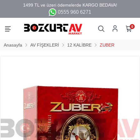
0555 960 6271
0
Anasayfa
AV FİŞEKLERİ
12 KALİBRE
ZUBER