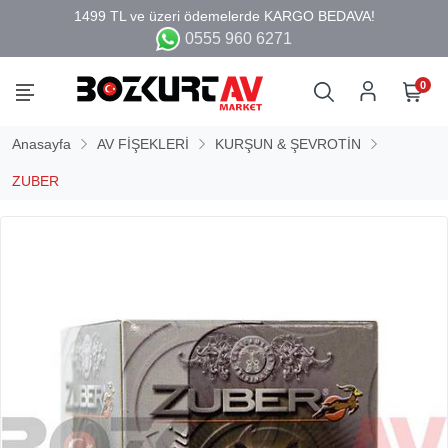
0555 960 6271
0
Anasayfa
AV FİŞEKLERİ
KURŞUN & ŞEVROTİN
ZUBER