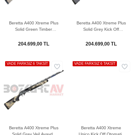
Beretta A400 Xtreme Plus
Beretta A400 Xtreme Plus
Solid Green Timber
Solid Grey Kick Off
Prairie Kick Off Otomatik
Otomatik Av Tüfeği
Av Tüfeği
204.699,00 TL
204.699,00 TL
VADE FARKSIZ 6 TAKSİT
VADE FARKSIZ 6 TAKSİT
Beretta A400 Xtreme Plus
Beretta A400 Xtreme
Solid Grey Veil Avayde
Unico Kick Off Otomatik