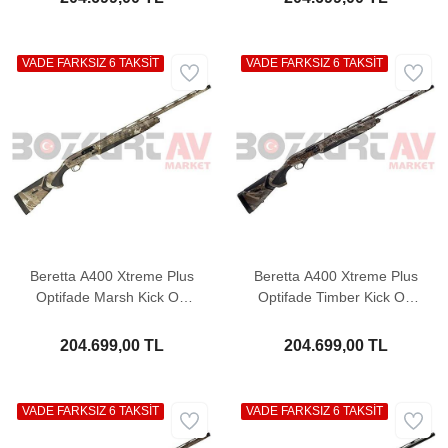
VADE FARKSIZ 6 TAKSİT
VADE FARKSIZ 6 TAKSİT
Beretta A400 Xtreme Plus
Beretta A400 Xtreme Plus
Optifade Marsh Kick Off
Optifade Timber Kick Off
Otomatik Av Tüfeği
Otomatik Av Tüfeği
204.699,00 TL
204.699,00 TL
VADE FARKSIZ 6 TAKSİT
VADE FARKSIZ 6 TAKSİT