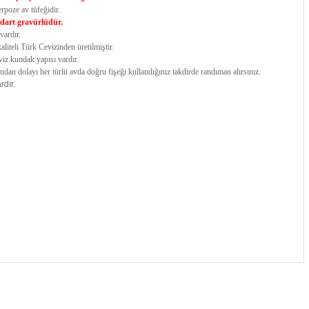
erpoze av tüfeğidir.
dart gravürlüdür.
vardır.
liteli Türk Cevizinden üretilmiştir.
viz kundak yapısı vardır.
dan dolayı her türlü avda doğru fişeği kullandığınız takdirde randıman alırsınız.
rdır.