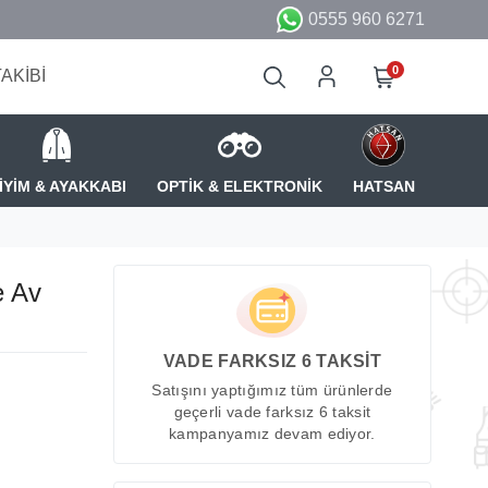
0555 960 6271
0
TAKİBİ
İYİM & AYAKKABI
OPTİK & ELEKTRONİK
HATSAN
e Av
VADE FARKSIZ 6 TAKSİT
Satışını yaptığımız tüm ürünlerde
geçerli vade farksız 6 taksit
kampanyamız devam ediyor.