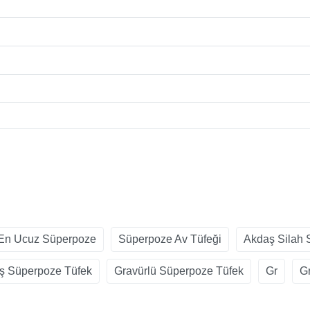
En Ucuz Süperpoze
Süperpoze Av Tüfeği
Akdaş Silah 
ş Süperpoze Tüfek
Gravürlü Süperpoze Tüfek
Gr
G