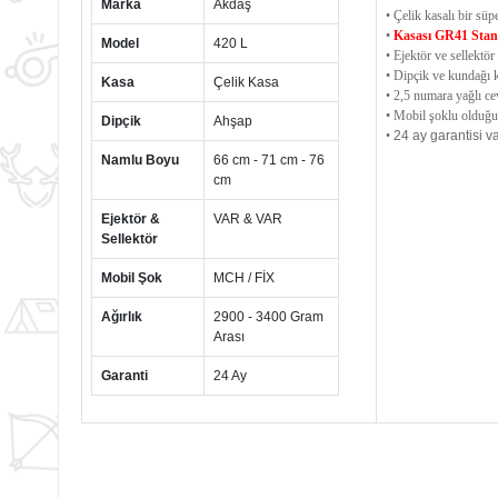
Marka
Akdaş
• Çelik kasalı bir süp
•
Kasası GR41 Stan
Model
420 L
• Ejektör ve sellektör 
• Dipçik ve kundağı ka
Kasa
Çelik Kasa
• 2,5 numara yağlı ce
• Mobil şoklu olduğun
Dipçik
Ahşap
•
24 ay garantisi va
Namlu Boyu
66 cm - 71 cm - 76
cm
Ejektör &
VAR & VAR
Sellektör
Mobil Şok
MCH / FİX
Ağırlık
2900 - 3400 Gram
Arası
Garanti
24 Ay