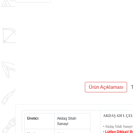
Ürün Açıklaması
T
AKDAŞ 420 L ÇE
Üretici
Akdaş Silah
Sanayi
• Akdaş Silah Sanayi
•
Lütfen Dikkat! B