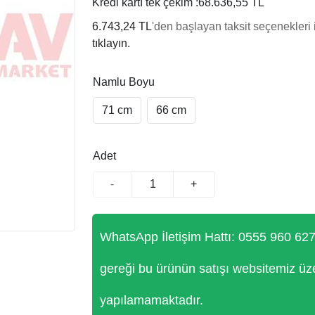
Kredi kartı tek çekim :
68.636,55 TL
6.743,24 TL
'den başlayan taksit seçenekleri 
tıklayın.
Namlu Boyu
71 cm
66 cm
Adet
-
+
WhatsApp İletişim Hattı: 0555 960 62
gereği bu ürünün satışı websitemiz üz
yapılamamaktadır.