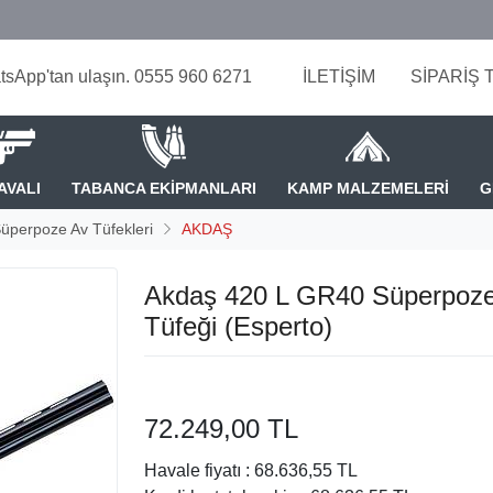
tsApp'tan ulaşın. 0555 960 6271
İLETİŞİM
SİPARİŞ 
AVALI
TABANCA EKİPMANLARI
KAMP MALZEMELERİ
G
üperpoze Av Tüfekleri
AKDAŞ
Akdaş 420 L GR40 Süperpoz
Tüfeği (Esperto)
72.249,00 TL
Havale fiyatı :
68.636,55 TL